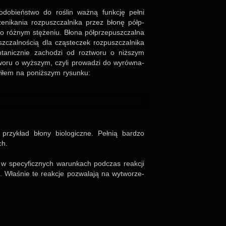
podo­bieńs­two do roślin ważną funk­cję pełni
i­ka­nia roz­pusz­czal­nika przez błonę półp­
y o różnym stęże­niu. Błona półp­rze­pusz­czalna
z­czal­no­ścią dla cząste­czek roz­pusz­czal­nika
n­ta­nicz­nie zacho­dzi od roz­tworu o niższym
z­tworu o wyższym, czyli pro­wa­dzi do wyrów­na­
­wi­łem na poniższym rysunku:
przy­kład błony bio­lo­giczne. Pełnią bar­dzo
ch.
w spe­cy­ficz­nych warun­kach pod­czas reak­cji
 Wła­śnie te reak­cje pozwa­lają na wytwo­rze­