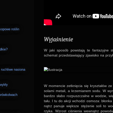
kopowe roślin
Wyja­śnie­nie
odkie?
W jaki spo­sób pow­stają te fan­ta­zyjne s
sche­mat przed­sta­wia­jący zja­wi­sko na przy­
 i ruchliwe nasiona
zwykły
W momen­cie zetk­nięcia się krysz­ta­łów z
solami metali, a krze­mia­nem sodu. W wyn
mrówkolwach
bar­dzo słabo roz­pusz­czalne w wodzie, wi
tału. I tu do akcji wcho­dzi osmoza: błonka 
nątrz panuje więk­sze stęże­nie soli to w
rzyka. Wzrost ciśnie­nia wew­nątrz powo­du