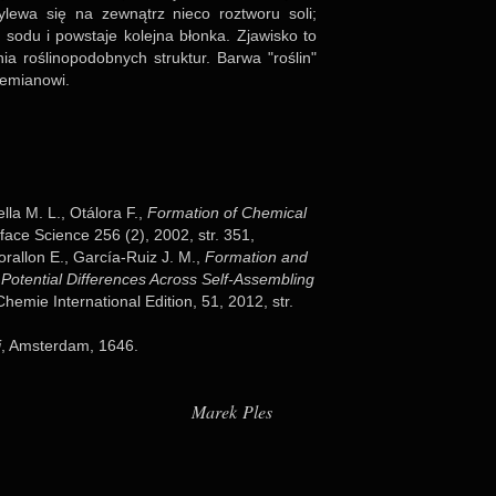
ewa się na zew­nątrz nieco roz­tworu soli;
m sodu i pow­staje kolejna błonka. Zja­wi­sko to
nia rośli­no­po­dob­nych struk­tur. Barwa "roślin"
e­mia­nowi.
vella M. L., Otálora F.,
For­ma­tion of Che­mi­cal
er­face Science 256 (2), 2002, str. 351,
oral­lon E., Gar­cía-Ruiz J. M.,
For­ma­tion and
 Poten­tial Dif­fe­ren­ces Across Self-Assem­bling
e­mie Inter­na­tio­nal Edi­tion, 51, 2012, str.
i
, Amster­dam, 1646.
Marek Ples