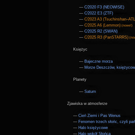
C∕2020 F3 (NEOWISE)
C∕2022 E3 (ZTF)
C∕2023 A3 (Tsuchinshan–AT
C∕2025 A6 (Lemmon)
(nowe!)
C∕2025 R2 (SWAN)
C∕2025 R3 (PanSTARRS)
(no
Księżyc
Bajeczne morza
Morze Deszczów, księżycowe 
Planety
Saturn
Zjawiska w atmosferze
Cień Ziemi i Pas Wenus
Fenomen trzech słońc, czyli par
Halo księżycowe
Halo wokół Słońca