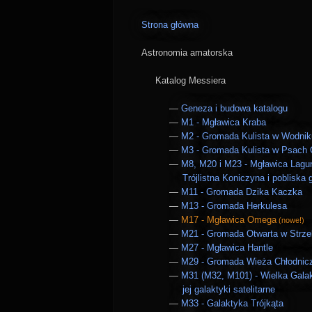
Strona główna
Astronomia amatorska
Katalog Messiera
Geneza i budowa katalogu
M1 - Mgławica Kraba
M2 - Gromada Kulista w Wodnik
M3 - Gromada Kulista w Psach
M8, M20 i M23 - Mgławica Lagu
Trójlistna Koniczyna i pobliska
M11 - Gromada Dzika Kaczka
M13 - Gromada Herkulesa
M17 - Mgławica Omega
(nowe!)
M21 - Gromada Otwarta w Strze
M27 - Mgławica Hantle
M29 - Gromada Wieża Chłodnic
M31 (M32, M101) - Wielka Gala
jej galaktyki satelitarne
M33 - Galaktyka Trójkąta