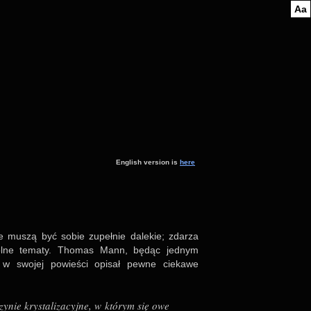
Aa
English ver­sion is
here
sze muszą być sobie zupełnie dale­kie; zda­rza
pólne tematy. Tho­mas Mann, będąc jed­nym
ch, w swo­jej powie­ści opi­sał pewne cie­kawe
ie kry­sta­li­za­cyjne, w którym się owe