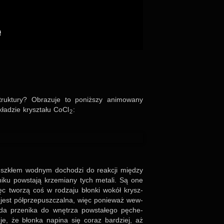
truk­tury? Obra­zuje to poniższy ani­mo­wany
kła­dzie krysz­tału CoCl
:
2
e szkłem wod­nym docho­dzi do reak­cji między
iku pow­stają krze­miany tych metali. Są one
ęc two­rzą coś w rodzaju błonki wokół krysz­
jest półp­rze­pusz­czalna, więc ponie­waż wew­
oda prze­nika do wnętrza pow­sta­łego pęche­
je, że błonka napina się coraz bar­dziej, aż