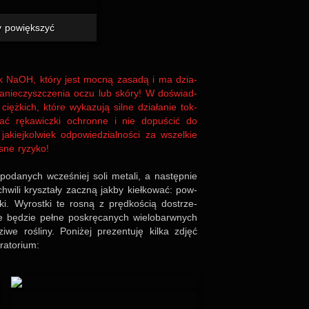
by powiększyć
ek NaOH, który jest mocną zasadą i ma dzia­
zanie­czysz­cze­nia oczu lub skóry! W doświad­
ciężk­ich, które wyka­zują silne dzia­ła­nie tok­
wać ręka­wiczki och­ronne i nie dopu­ścić do
akiej­kol­wiek odpo­wie­dzial­no­ści za wszel­kie
sne ryzyko!
oda­nych wcze­śniej soli metali, a następ­nie
wili krysz­tały zaczną jakby kiełk­o­wać: pow­
tki. Wyrostki te rosną z pręd­ko­ścią dostrze­
 będzie pełne poskręca­nych wie­lo­barw­nych
we rośliny. Poni­żej pre­zen­tuję kilka zdjęć
a­to­rium: