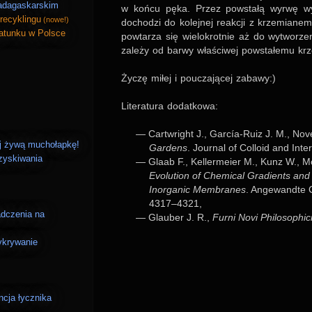
madagaskarskim
w końcu pęka. Przez pow­stałą wyrwę wyl
recyklingu
(nowe!)
docho­dzi do kolej­nej reak­cji z krze­mia­ne
atunku w Polsce
pow­ta­rza się wie­lo­krot­nie aż do wytwo­rze­
zależy od barwy wła­ści­wej pow­sta­łemu krz
Życzę miłej i pou­cza­jącej zabawy:)
Lite­ra­tura dodat­kowa:
Car­tw­ri­ght J., Gar­cía-Ruiz J. M., No
uj żywą muchołapkę!
Gar­dens
. Jour­nal of Col­loid and Int
zyskiwania
Glaab F., Kel­ler­me­ier M., Kunz W., M
Evo­lu­tion of Che­mi­cal Gra­dients and
Inor­ga­nic Mem­bra­nes
. Ange­wandte Ch
4317–4321,
adczenia na
Glau­ber J. R.,
Furni Novi Phi­lo­so­phic
wykrywanie
ncja łycznika