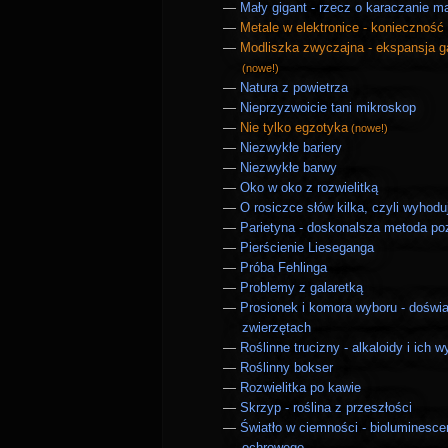
Mały gigant - rzecz o karaczanie 
Metale w elektronice - konieczność 
Modliszka zwyczajna - ekspansja g
(nowe!)
Natura z powietrza
Nieprzyzwoicie tani mikroskop
Nie tylko egzotyka
(nowe!)
Niezwykłe bariery
Niezwykłe barwy
Oko w oko z rozwielitką
O rosiczce słów kilka, czyli wyhod
Parietyna - doskonalsza metoda po
Pierścienie Lieseganga
Próba Fehlinga
Problemy z galaretką
Prosionek i komora wyboru - doświ
zwierzętach
Roślinne trucizny - alkaloidy i ich 
Roślinny bokser
Rozwielitka po kawie
Skrzyp - roślina z przeszłości
Światło w ciemności - bioluminesce
ochrowego