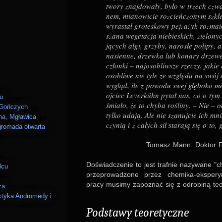
twory znaj­do­wały, było w trzech czwar
nem, mia­no­wi­cie roz­cieńczo­nym szk
wyra­stał gro­te­skowy pej­za­żyk roz­ma
szana wege­ta­cja nie­bie­skich, zie­lo­ny
jących algi, grzyby, naro­słe polipy, 
nasienne, drzewka lub konary drze­wek,
członki – naj­o­so­bliw­sze rze­czy, jaki
oso­bliwe nie tyle ze względu na swój 
wygląd, ile z powodu swej głęboko mel
ojciec Lever­kühn pytał nas, co o tym 
u
śmiało, że to chyba rośliny. – Nie – od
 Gończych
tylko udają. Ale nie sza­nuj­cie ich mn
na, Mgławica
czy­nią i z całych sił sta­rają się o to,
 gromada otwarta
Tomasz Mann: Dok­tor Fa
Doświad­cze­nie to jest traf­nie nazy­wane "
lcu
prze­pro­wa­dzone przez che­mika-eks­pe­r
pracy musimy zapo­znać się z odro­biną teo­r
za
ktyka Andromedy i
Pod­stawy teo­re­tyczne