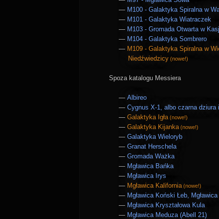
M100 - Galaktyka Spiralna w Wa
M101 - Galaktyka Wiatraczek
M103 - Gromada Otwarta w Kasj
M104 - Galaktyka Sombrero
M109 - Galaktyka Spiralna w Wie
Niedźwiedzicy
(nowe!)
Spoza katalogu Messiera
Albireo
Cygnus X-1, albo czarna dziura i
Galaktyka Igła
(nowe!)
Galaktyka Kijanka
(nowe!)
Galaktyka Wieloryb
Granat Herschela
Gromada Ważka
Mgławica Bańka
Mgławica Irys
Mgławica Kalifornia
(nowe!)
Mgławica Koński Łeb, Mgławica 
Mgławica Kryształowa Kula
Mgławica Meduza (Abell 21)