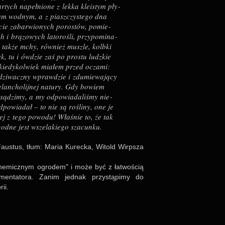
­tych napełn­ione z lekka kle­i­stym pły­
łem wod­nym, a z piasz­czy­stego dna
­i­cie zabar­wio­nych poro­stów, pomie­
ch i brązo­wych lato­ro­śli, przy­po­mi­na­
a także mchy, rów­nież muszle, kolbki
 tu i ówdzie zaś po pro­stu ludz­kie
e kie­dy­kol­wiek mia­łem przed oczami:
dzi­waczny wpraw­dzie i zdu­mie­wa­jący
an­cho­lij­nej natury. Gdy bowiem
sądzimy, a my odpo­wia­da­li­śmy nie­
po­wia­dał – to nie są rośliny, one je
iej z tego powodu! Wła­śnie to, że tak
 godne jest wsze­la­kiego sza­cunku.
u­stus, tłum: Maria Kurecka, Witold Wirp­sza
che­micz­nym ogro­dem" i może być z łatwo­ścią
y­men­ta­tora. Zanim jed­nak przy­stąpimy do
ii.