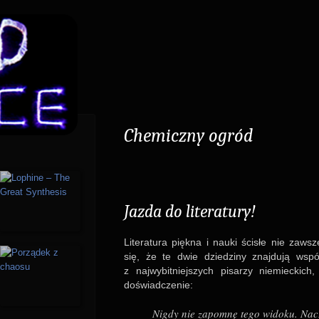
Chemiczny ogród
Jazda do lite­ra­tury!
Lite­ra­tura piękna i nauki ści­słe nie zaw­
się, że te dwie dzie­dziny znaj­dują ws
z naj­wy­bit­niej­szych pisa­rzy nie­miec­ki
doświad­cze­nie:
Nigdy nie zapomnę tego widoku. Naczy­n