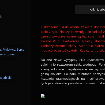
Kliknij, a
ek
Ostrze­że­nie: Szkło wodne zawiera doda­t
ła­nie żrące. Należy bezw­zględ­nie uni­kać 
cze­niu wyko­rzy­sty­wane są też sole metali 
syczne i/lub rako­twór­cze. Należy sto­so­
zanie­czysz­cze­nia skóry! Autor nie bie­rze j
, Mgławica Serce,
mogące pow­stać szkody. Robisz to na wła­
omady gwiazd
Na dno zlewki wysypmy kilka krysz­tałków p
zalejmy je roz­two­rem szkła wod­nego. Po ch
staną kolo­rowe roz­ga­łęzia­jące się wypus
galną dla oka. Po paru minu­tach naczy­nie
a orbicie
ksz­tałtów przy­wo­dzących na myśl praw­dzi
tych pseu­do­ro­ślin pow­sta­łych w moim labo­r