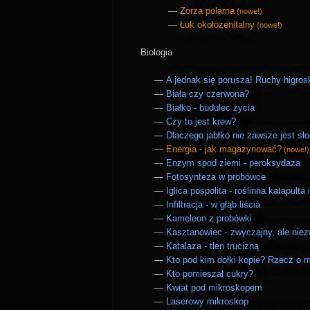
Zorza polarna
(nowe!)
Łuk okołozenitalny
(nowe!)
Biologia
A jednak się porusza! Ruchy higros
Biała czy czerwona?
Białko - budulec życia
Czy to jest krew?
Dlaczego jabłko nie zawsze jest sł
Energia - jak magazynować?
(nowe!)
Enzym spod ziemi - peroksydaza
Fotosynteza w probówce
Iglica pospolita - roślinna katapulta
Infiltracja - w głąb liścia
Kameleon z probówki
Kasztanowiec - zwyczajny, ale nie
Katalaza - tlen trucizną
Kto pod kim dołki kopie? Rzecz o 
Kto pomieszał cukry?
Kwiat pod mikroskopem
Laserowy mikroskop