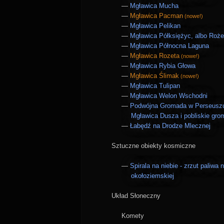
Mgławica Mucha
Mgławica Pacman
(nowe!)
Mgławica Pelikan
Mgławica Półksiężyc, albo Roż
Mgławica Północna Laguna
Mgławica Rozeta
(nowe!)
Mgławica Rybia Głowa
Mgławica Ślimak
(nowe!)
Mgławica Tulipan
Mgławica Welon Wschodni
Podwójna Gromada w Perseuszu
Mgławica Dusza i pobliskie gr
Łabędź na Drodze Mlecznej
Sztuczne obiekty kosmiczne
Spirala na niebie - zrzut paliwa n
okołoziemskiej
Układ Słoneczny
Komety