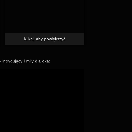
Kliknij aby powiększyć
intry­gu­jący i miły dla oka: