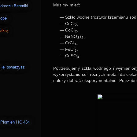
Musimy mieć:
rkoczu Bereniki
Szkło wodne (roz­twór krze­mianu so
opei
CuCl
,
2
CoCl
,
lkiej
2
Ni(NO
)
,
3
2
CrCl
,
3
FeCl
,
3
CuSO
4
 jej towarzysz
Potrze­bu­jemy szkła wod­nego i wymie­nio­n
wyko­rzy­sta­nie soli różn­ych metali da cie­
należy dobrać eks­pe­ry­men­tal­nie. Potrzebn
Płomień i IC 434