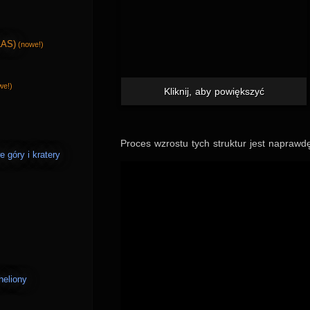
LAS)
(nowe!)
we!)
Kliknij, aby powiększyć
Pro­ces wzro­stu tych struk­tur jest naprawdę 
góry i kratery
heliony