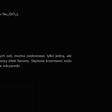
du Na
SiO
),
2
3
ych soli; można zasto­so­wać tylko jedną, ale
kaw­szy efekt barwny. Stęże­nie krze­mianu sodu
e odczyn­niki: