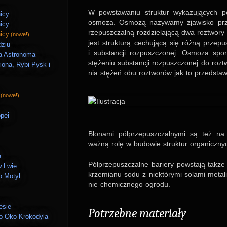
W pow­sta­wa­niu struk­tur wyka­zu­jących 
icy
osmoza. Osmozą nazy­wamy zja­wi­sko prze­n
icy
rze­pusz­czalną roz­dzie­la­jącą dwa roz­twor
icy
(nowe!)
jest struk­turą cechu­jącą się różną prze­pus
dziu
i sub­stan­cji roz­pusz­czo­nej. Osmoza spo
a Astronoma
stęże­niu sub­stan­cji roz­pusz­czo­nej do ro
iona, Rybi Pysk i
nia stężeń obu roz­two­rów jak to przed­sta
(nowe!)
pei
Bło­nami półp­rze­pusz­czal­nymi są też na 
ważną rolę w budo­wie struk­tur orga­nicz­ny
e
Półp­rze­pusz­czalne bariery pow­stają także 
w Lwie
krze­mianu sodu z niek­tórymi solami metali.
o Motyl
nie che­micz­nego ogrodu.
esie
Potrzebne mate­riały
bo Oko Krokodyla